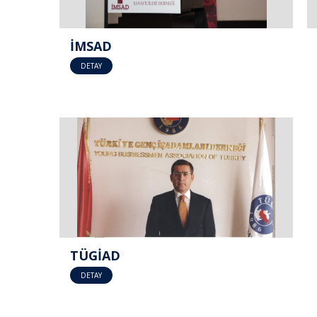
İMSAD
DETAY
TÜGİAD
DETAY