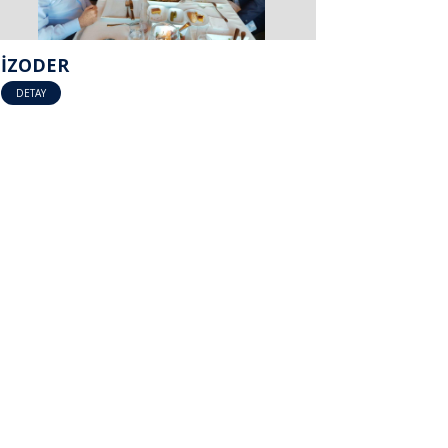
İZODER
DETAY