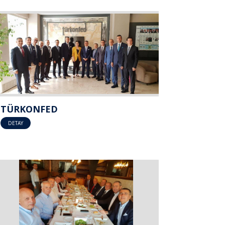
TÜRKONFED
DETAY