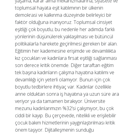
yaşama, karar alma mekanizmalarına, siyasete ve
toplumsal hayata eşit katılımının bir ülkenin
demokrasi ve kalkınma düzeyinde belirleyici bir
faktör olduğuna inanıyoruz. Toplumsal cinsiyet
eşitliği çok boyutlu; bu nedenle her adımda farklı
yönlerinin düşünülerek yaklaşılması ve bütüncül
politikalarla harekete geçirilmesi gereken bir alan.
Eğitimin her kademesine erişimde ve devamlılıkta
kız çocukları ve kadınlara fırsat eşitliği sağlanması
son derece kritik önemde. Diğer taraftan eğitim
tek başına kadınların çalışma hayatına katılımı ve
devamlılığı için yeterli olamıyor. Bunun için çok
boyutlu tedbirlere ihtiyaç var. Kadınlar özellikle
anne olduktan sonra iş hayatına ya uzun süre ara
veriyor ya da tamamen bırakıyor. Üniversite
mezunu kadınlarımızın %32’si çalışmıyor, bu çok
ciddi bir kayıp. Bu çerçevede, nitelikli ve erişilebilir
çocuk bakım hizmetlerinin yaygınlaştırılması kritik
önem taşıyor. Dijitalleşmenin sunduğu