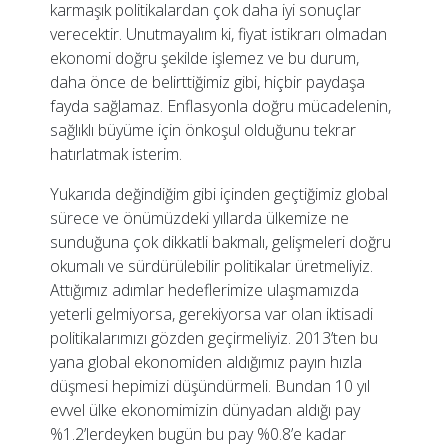
karmaşık politikalardan çok daha iyi sonuçlar
verecektir. Unutmayalım ki, fiyat istikrarı olmadan
ekonomi doğru şekilde işlemez ve bu durum,
daha önce de belirttiğimiz gibi, hiçbir paydaşa
fayda sağlamaz. Enflasyonla doğru mücadelenin,
sağlıklı büyüme için önkoşul olduğunu tekrar
hatırlatmak isterim.
Yukarıda değindiğim gibi içinden geçtiğimiz global
sürece ve önümüzdeki yıllarda ülkemize ne
sunduğuna çok dikkatli bakmalı, gelişmeleri doğru
okumalı ve sürdürülebilir politikalar üretmeliyiz.
Attığımız adımlar hedeflerimize ulaşmamızda
yeterli gelmiyorsa, gerekiyorsa var olan iktisadi
politikalarımızı gözden geçirmeliyiz. 2013’ten bu
yana global ekonomiden aldığımız payın hızla
düşmesi hepimizi düşündürmeli. Bundan 10 yıl
evvel ülke ekonomimizin dünyadan aldığı pay
%1.2’lerdeyken bugün bu pay %0.8’e kadar