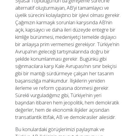
Siyasal Topluluğu’nun da genişleme sürecine
alternatif oluşturmayan, AB’yi tamamlayıcı ve
üyelik sürecini kolaylaştırıcı bir işlevi olması gerekir.
Çağımızın karmaşık sorunları karşısında AB’nin
açık, kapsayıcı ve daha ileri düzeyde entegre bir
kimliğe bürünmesi, medeniyetçi temelde dışlayıcı
bir anlayışa prim vermemesi gerekiyor. Türkiye’nin
Avrupa’nın geleceği tartışmalarında doğru bir
şekilde konumlanması gerekir. Bugünkü gibi
sığınmacılara karşı Kale Avrupası’nın sınır bekçisi
gibi bir mantığı sürdürmeye çalışan her tasarım
başarısızlığa mahkumdur. İlişkilerin yeniden
ilerleme ve reform çıpasına dönmesi gerekir.
Sürekli vurguladığımız gibi, Türkiye’nin yeri
başından itibaren hem jeopolitik, hem demokratik
değerler, hem de ekonomik ilişkiler açısından
transatlantik ittifak, AB ve demokrasiler ailesidir.
Bu konulardaki görüşlerimizi paylaşmak ve