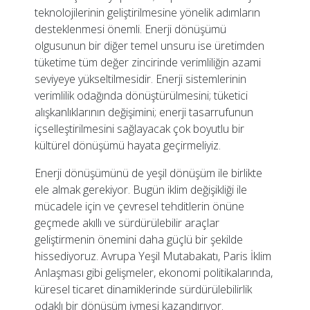
teknolojilerinin geliştirilmesine yönelik adımların
desteklenmesi önemli. Enerji dönüşümü
olgusunun bir diğer temel unsuru ise üretimden
tüketime tüm değer zincirinde verimliliğin azami
seviyeye yükseltilmesidir. Enerji sistemlerinin
verimlilik odağında dönüştürülmesini; tüketici
alışkanlıklarının değişimini; enerji tasarrufunun
içselleştirilmesini sağlayacak çok boyutlu bir
kültürel dönüşümü hayata geçirmeliyiz.
Enerji dönüşümünü de yeşil dönüşüm ile birlikte
ele almak gerekiyor. Bugün iklim değişikliği ile
mücadele için ve çevresel tehditlerin önüne
geçmede akıllı ve sürdürülebilir araçlar
geliştirmenin önemini daha güçlü bir şekilde
hissediyoruz. Avrupa Yeşil Mutabakatı, Paris İklim
Anlaşması gibi gelişmeler, ekonomi politikalarında,
küresel ticaret dinamiklerinde sürdürülebilirlik
odaklı bir dönüşüm ivmesi kazandırıyor.