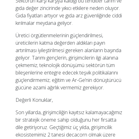
Sektörün karşı karşıya kaldığı bu tehditler tarım ve
gıda değer zincirinde yıkıcı etkilere neden oluyor.
Gıda fiyatları artıyor ve gıda arz güvenliğinde ciddi
kırılmalar meydana geliyor.
Üretici örgütlenmelerinin güçlendirilmesi,
üreticilerin katma değerden aldıkları payın
artırılması iyileştirilmesi gereken alanların başında
geliyor. Tarımı gençlerin, girişimcilerin ilgi alanına
çekmemiz; teknolojik dönüşümü sektörün tüm
bileşenlerine entegre edecek teşvik politikalarını
güçlendirmemiz; eğitim ve Ar-Ge’nin dönüştürücü
gücüne azami ağırlık vermemiz gerekiyor.
Değerli Konuklar,
Son yıllarda, girişimciliğin kayıtsız kalamayacağımız
bir stratejik öneme sahip olduğunu her fırsatta
dile getiriyoruz. Geçtiğimiz üç yılda, girişimcilik
ekosistemimiz 2 tanesi decacorn olmak üzere