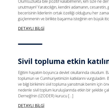
Olumsuzlukta bile pozitif kalabilmenin, kim size ne derse
unutmayın! Yaratıcılığın, kendini adamanın, cesaretin, g
becerisinin liderlerin ortak özelliği olduğunu her zaman
güçlenmenin ve birlikte başarma isteğinin en büyük itic
DETAYLI BİLGİ
Sivil topluma etkin katıl
Eğitim hayatım boyunca devlet okullarında okudum. B
toplumun ve Cumhuriyetimizin katkılarını vurguladım. 
ve bilgi birikimini sivil topluma yansıtmak benim için ön
nedenle sivil toplum kuruluşlarında etkin bir şekilde çal
Derneği’nin (İZODER) kurucu […]
DETAYLI BİLGİ