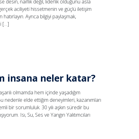
 desin, naiflik değil, liderlik olduğunu asla
erçek aciliyeti hissetmenin ve güçlü iletişim
 hatırlayın. Ayrıca bilgiyi paylaşmak,
i […]
ım insana neler katar?
aşarılı olmamda hem içinde yaşadığım
Bu nedenle elde ettiğim deneyimleri, kazanımları
emli bir sorumluluk. 30 yılı aşkın süredir bu
ışıyorum. Isı, Su, Ses ve Yangın Yalıtımcıları